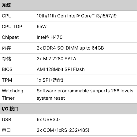
系统
CPU
10th/11th Gen Intel® Core™ i3/i5/i7/i9
C
PU TDP
65W
Chipset
Intel® H470
内存
2x DDR4 SO-DIMM up to 64GB
存储
2x M.2 2280 SATA
BIOS
AMI 128Mbit SPI Flash
TPM
1x SPI (选配)
Watchdog
Software programmable supports 256 levels
Timer
system reset
I/O 接口
USB
6x USB3.0
串口
2x COM (1xRS-232/485)