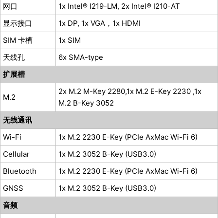
网口
1x Intel® I219-LM, 2x Intel® I210-AT
显示接口
1x DP, 1x VGA，1x HDMI
SIM 卡槽
1x SIM
天线孔
6x SMA-type
扩展槽
2x M.2 M-Key 2280,1x M.2 E-Key 2230 ,1x
M.2
M.2 B-Key 3052
无线通讯
Wi-Fi
1x M.2 2230 E-Key (PCIe AxMac Wi-Fi 6)
Cellular
1x M.2 3052 B-Key (USB3.0)
Bluetooth
1x M.2 2230 E-Key (PCIe AxMac Wi-Fi 6)
GNSS
1x M.2 3052 B-Key (USB3.0)
音频