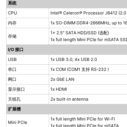
系统
CPU
Intel® Celeron® Processor J6412 
内存
1x SO-DIMM DDR4-2666MHz, up to 1
1x 2.5″ SATA HDD/SSD (选配)
存储
1x full length Mini PCIe for mSATA SS
I/O 接口
USB
1x USB 3.0, 4x USB 2.0
串口
1x COM (COM1 支持 RS-232 )
网口
2x GbE LAN
显示接口
1x HDMI
天线孔
2x built-in antenna
扩展槽
1x full length Mini PCIe for Wi-Fi
Mini PCIe
1x full length Mini PCIe for mSATA