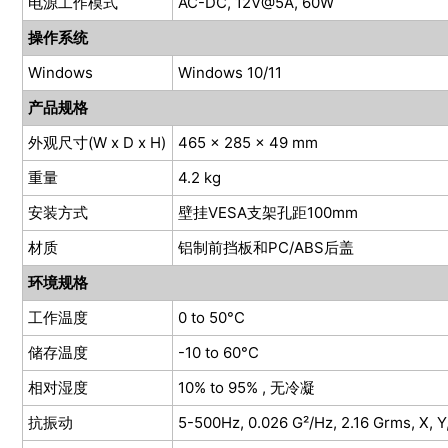
电源工作模式
AC-DC, 12V@5A, 60W
操作系统
Windows
Windows 10/11
产品规格
外观尺寸(W x D x H)
465 x 285 x 49 mm
重量
4.2 kg
安装方式
壁挂VESA支架孔距100mm
材质
铝制前挡板和PC/ABS后盖
环境规格
工作温度
0 to 50°C
储存温度
-10 to 60°C
相对湿度
10% to 95% , 无冷凝
抗振动
5-500Hz, 0.026 G²/Hz, 2.16 Grms, X, Y,