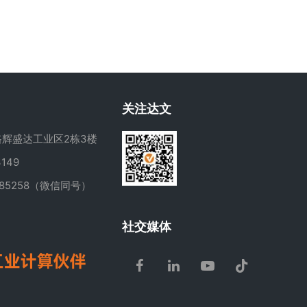
关注达文
辉盛达工业区2栋3楼
149
285258（微信同号）
m
社交媒体
Facebook
LinkedIn
Youtube
Tiktok