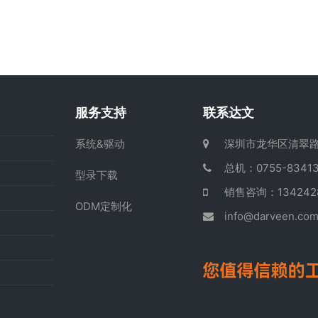
服务支持
联系达文
系统&驱动
深圳市龙华区清翠路
总机：0755-83413
型录下载
销售咨询：13424
ODM定制化
info@darveen.co