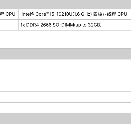
线程 CPU
Iintel® Core™ i5-10210U(1.6 GHz) 四核八线程 CPU
1x DDR4 2666 SO-DIMM(up to 32GB)