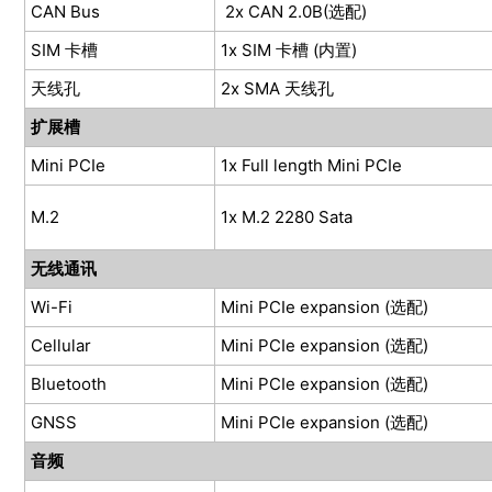
CAN Bus
2x CAN 2.0B(选配)
SIM 卡槽
1x SIM 卡槽 (内置)
天线孔
2x SMA 天线孔
扩展槽
Mini PCIe
1x Full length Mini PCIe
M.2
1x M.2 2280 Sata
无线通讯
Wi-Fi
Mini PCIe expansion (选配)
Cellular
Mini PCIe expansion (选配)
Bluetooth
Mini PCIe expansion (选配)
GNSS
Mini PCIe expansion (选配)
音频