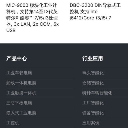
MIC-9000 模块化⼯业计
DBC-3200 DIN导轨式工
算机，⽀持第14⾄12代英
控机 支持Intel
特尔® 酷睿™ i7/i5/i3处理
j6412/Core-i3/i5/i7
器, 3x LAN, 2x COM, 6x
USB
产品中心
行业应用
工业车载电脑
码头智能化
船载一体机电脑
仓储智能化
工业触摸一体机
特种车辆智能化
三防平板电脑
工厂智能化
嵌入式工业电脑
设备智能化
工控机
应用案例