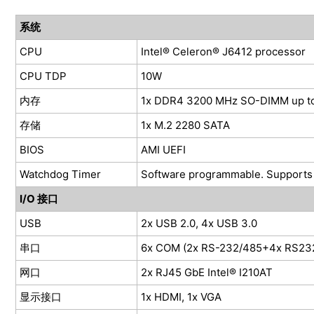
系统
CPU
Intel® Celeron® J6412 processor
CPU TDP
10W
内存
1x DDR4 3200 MHz SO-DIMM up t
存储
1x M.2 2280 SATA
BIOS
AMI UEFI
Watchdog Timer
Software programmable. Supports 
I/O 接口
USB
2x USB 2.0, 4x USB 3.0
串口
6x COM (2x RS-232/485+4x RS23
网口
2x RJ45 GbE Intel® I210AT
显示接口
1x HDMI, 1x VGA