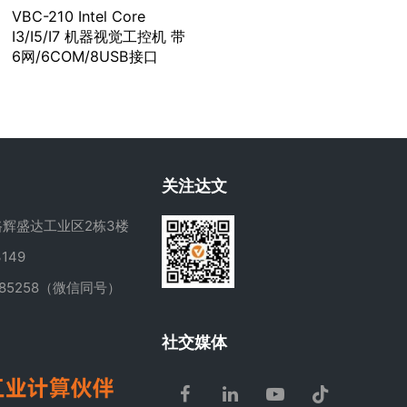
VBC-210 Intel Core
I3/I5/I7 机器视觉工控机 带
6网/6COM/8USB接口
关注达文
辉盛达工业区2栋3楼
149
285258（微信同号）
m
社交媒体
Facebook
LinkedIn
Youtube
Tiktok