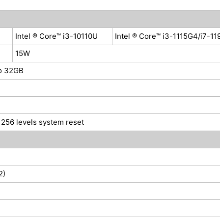
Intel ® Core™ i3-10110U
Intel ® Core™ i3-1115G4/i7-1
15W
o 32GB
256 levels system reset
2)