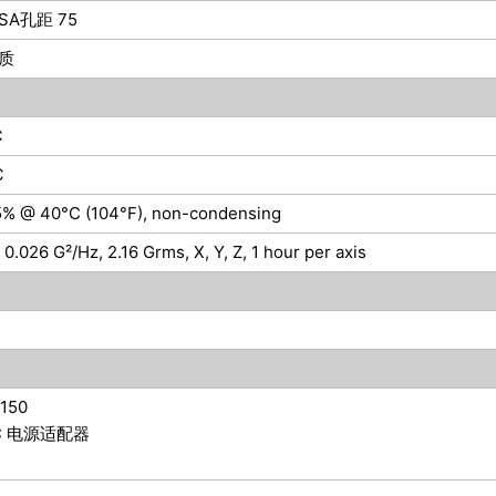
SA孔距 75
质
℃
℃
5% @ 40°C (104°F), non-condensing
0.026 G²/Hz, 2.16 Grms, X, Y, Z, 1 hour per axis
1150
DC 电源适配器