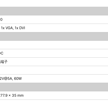
.0
 1x VGA, 1x DVI
DC
凰端子
12V@5A, 60W
277.9 x 35 mm