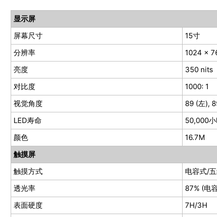
显示屏
屏幕尺寸
15寸
分辨率
1024 x 7
亮度
350 nits
对比度
1000: 1
视觉角度
89 (左), 8
LED寿命
50,000
颜色
16.7M
触摸屏
触摸方式
电容式/五
透光率
87% (电容
表面硬度
7H/3H