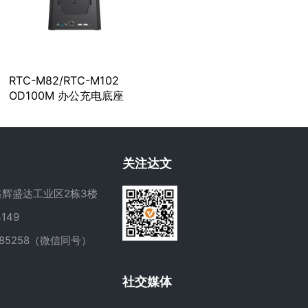
RTC-M82/RTC-M102
OD100M 办公充电底座
关注达文
辉盛达工业区2栋3楼
149
285258（微信同号）
m
社交媒体