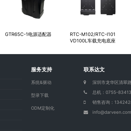
GTR65C-1电源适配器
RTC-M102/RTC-I101
VD100L车载充电底座
服务支持
联系达文
系统&驱动
深圳市龙华区清翠路
总机：0755-83413
型录下载
销售咨询：13424
ODM定制化
info@darveen.co