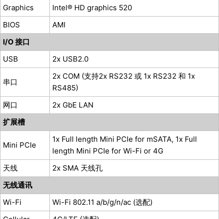
Graphics
Intel® HD graphics 520
BIOS
AMI
I/O 接口
USB
2x USB2.0
2x COM (支持2x RS232 或 1x RS232 和 1x
串口
RS485)
网口
2x GbE LAN
扩展槽
1x Full length Mini PCIe for mSATA, 1x Full
Mini PCIe
length Mini PCIe for Wi-Fi or 4G
天线
2x SMA 天线孔
无线通讯
Wi-Fi
Wi-Fi 802.11 a/b/g/n/ac (选配)