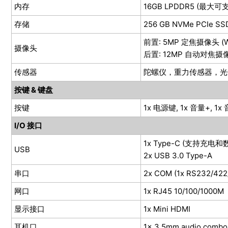
内存
16GB LPDDR5 (最大可
存储
256 GB NVMe PCIe S
前置: 5MP 定焦摄像头 (Win
摄像头
后置: 12MP 自动对焦摄
传感器
陀螺仪，重力传感器，光
按键 & 键盘
按键
1x 电源键, 1x ⾳量+, 1x 
I/O 接口
1x Type-C (支持充电
USB
2x USB 3.0 Type-A
串口
2x COM (1x RS232/422
网口
1x RJ45 10/100/1000M
显示接口
1x Mini HDMI
耳机口
1x 3.5mm audio combo 