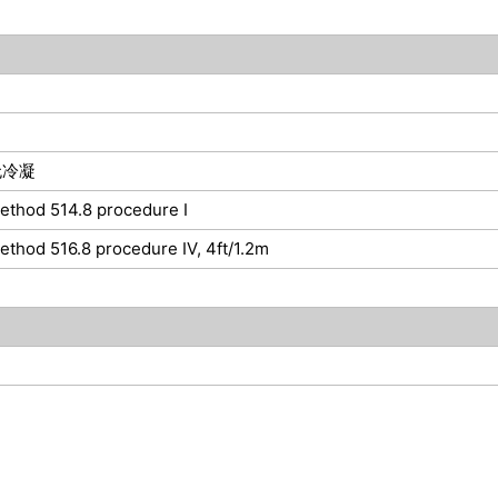
 无冷凝
thod 514.8 procedure I
thod 516.8 procedure IV, 4ft/1.2m