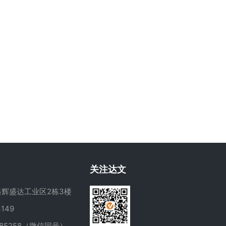
关注达文
辉盛达工业区2栋3楼
149
285258（微信同号）