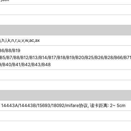
h,i,k,n,r,u,v,w,ac,ax
B6/B8/B19
/B5/B7/B8/B12/B13/B14/B17/B18/B19/B20/B25/B26/B28/B66/B7
9/B40/B41/B42/B43/B48
C 14443A/14443B/15693/18092/mifare协议, 读卡距离: 2~ 5cm