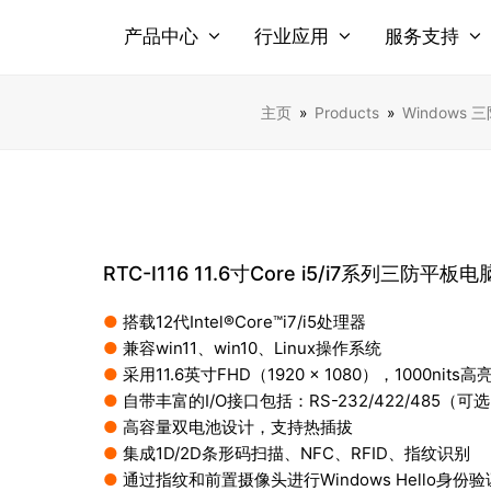
产品中心
行业应用
服务支持
主页
»
Products
»
Windows 
RTC-I116 11.6寸Core i5/i7系列三防平板电
●
搭载12代Intel®Core™i7/i5处理器
●
兼容win11、win10、Linux操作系统
●
采用11.6英寸FHD（1920 x 1080），100
●
自带丰富的I/O接口包括：RS-232/422/485（可
●
高容量双电池设计，支持热插拔
●
集成1D/2D条形码扫描、NFC、RFID、指纹识别
●
通过指纹和前置摄像头进行Windows Hello身