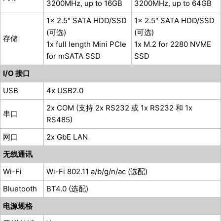
3200MHz, up to 16GB
3200MHz, up to 64GB
1x 2.5″ SATA HDD/SSD
1x 2.5″ SATA HDD/SSD
(可选)
(可选)
存储
1x full length Mini PCIe
1x M.2 for 2280 NVME
for mSATA SSD
SSD
I/O 接口
USB
4x USB2.0
2x COM (支持 2x RS232 或 1x RS232 和 1x
串口
RS485)
网口
2x GbE LAN
无线通讯
Wi-Fi
Wi-Fi 802.11 a/b/g/n/ac (选配)
Bluetooth
BT4.0 (选配)
电源规格