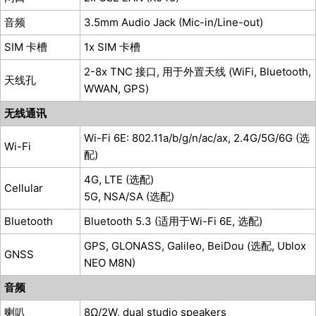
音频
3.5mm Audio Jack (Mic-in/Line-out)
SIM 卡槽
1x SIM 卡槽
2-8x TNC 接口, 用于外置天线 (WiFi, Bluetooth,
天线孔
WWAN, GPS)
无线通讯
Wi-Fi 6E: 802.11a/b/g/n/ac/ax, 2.4G/5G/6G (选
Wi-Fi
配)
4G, LTE (选配)
Cellular
5G, NSA/SA (选配)
Bluetooth
Bluetooth 5.3 (适用于Wi-Fi 6E, 选配)
GPS, GLONASS, Galileo, BeiDou (选配, Ublox
GNSS
NEO M8N)
音频
喇叭
8Ω/2W, dual studio speakers