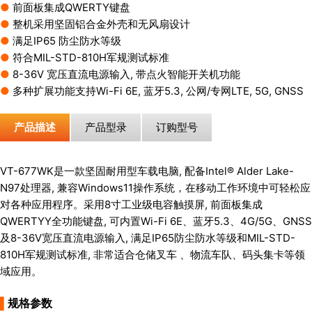
●
前面板集成QWERTY键盘
●
整机采用坚固铝合金外壳和无风扇设计
●
满足IP65 防尘防水等级
●
符合MIL-STD-810H军规测试标准
●
8-36V 宽压直流电源输入, 带点火智能开关机功能
●
多种扩展功能支持Wi-Fi 6E, 蓝牙5.3, 公网/专网LTE, 5G, GNSS
产品描述
产品型录
订购型号
VT-677WK是一款坚固耐用型车载电脑, 配备Intel® Alder Lake-
N97处理器, 兼容Windows11操作系统，在移动工作环境中可轻松应
对各种应用程序。采用8寸工业级电容触摸屏, 前面板集成
QWERTYY全功能键盘, 可内置Wi-Fi 6E、蓝牙5.3、4G/5G、GNSS
及8-36V宽压直流电源输入, 满足IP65防尘防水等级和MIL-STD-
810H军规测试标准, 非常适合仓储叉车 、物流车队、码头集卡等领
域应用。
▌
规格参数