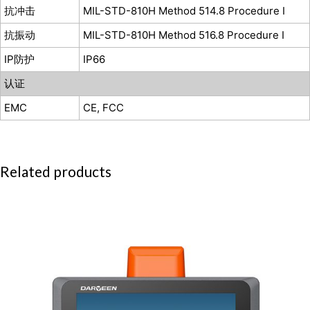
抗冲击
MIL-STD-810H Method 514.8 Procedure I
抗振动
MIL-STD-810H Method 516.8 Procedure I
IP防护
IP66
认证
EMC
CE, FCC
Related products