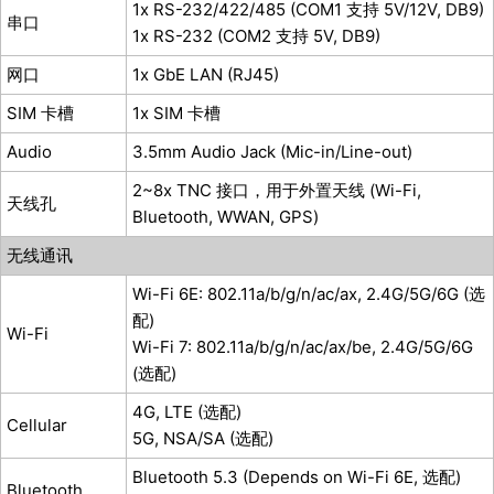
1x RS-232/422/485 (COM1 支持 5V/12V, DB9)
串口
1x RS-232 (COM2 支持 5V, DB9)
网口
1x GbE LAN (RJ45)
SIM 卡槽
1x SIM 卡槽
Audio
3.5mm Audio Jack (Mic-in/Line-out)
2~8x TNC 接口，用于外置天线 (Wi-Fi,
天线孔
Bluetooth, WWAN, GPS)
无线通讯
Wi-Fi 6E: 802.11a/b/g/n/ac/ax, 2.4G/5G/6G (选
配)
Wi-Fi
Wi-Fi 7: 802.11a/b/g/n/ac/ax/be, 2.4G/5G/6G
(选配)
4G, LTE (选配)
Cellular
5G, NSA/SA (选配)
Bluetooth 5.3 (Depends on Wi-Fi 6E, 选配)
Bluetooth