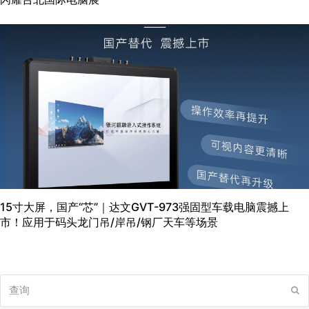
15寸大屏，国产“芯”｜达文GVT-973强固型车载电脑震撼上
市！应用于码头龙门吊/岸吊/钢厂天车等场景
查
提
询
交