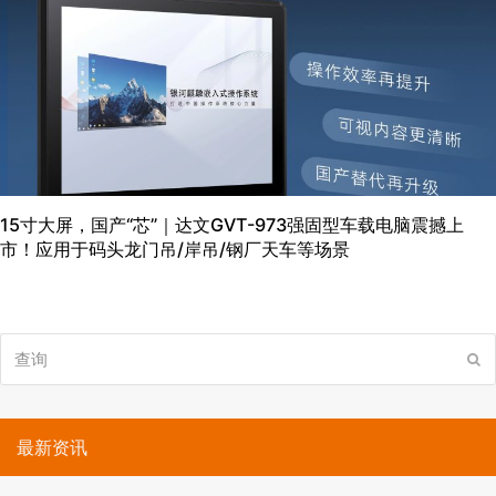
15寸大屏，国产“芯”｜达文GVT-973强固型车载电脑震撼上
市！应用于码头龙门吊/岸吊/钢厂天车等场景
查
提
询
交
最新资讯