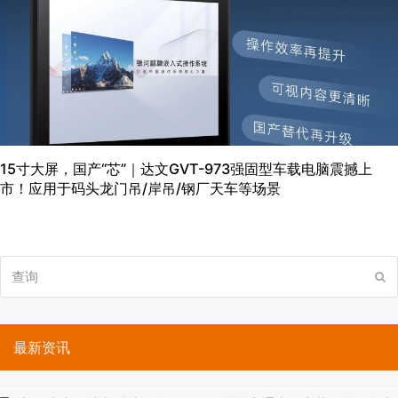
15寸大屏，国产“芯”｜达文GVT-973强固型车载电脑震撼上
市！应用于码头龙门吊/岸吊/钢厂天车等场景
查
提
询
交
最新资讯