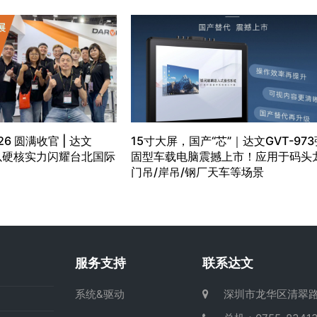
26 圆满收官 | 达文
15寸大屏，国产“芯”｜达文GVT-973
）以硬核实力闪耀台北国际
固型车载电脑震撼上市！应用于码头
门吊/岸吊/钢厂天车等场景
服务支持
联系达文
系统&驱动
深圳市龙华区清翠路