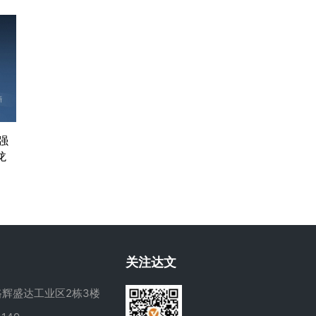
强
龙
关注达文
辉盛达工业区2栋3楼