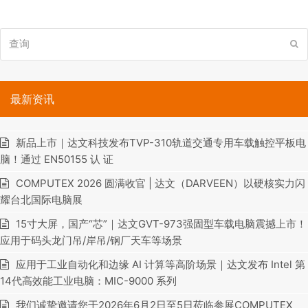
查
提
询
交
最新资讯
新品上市｜达文科技发布TVP-310轨道交通专用车载触控平板电
脑！通过 EN50155 认 证
COMPUTEX 2026 圆满收官 | 达文（DARVEEN）以硬核实力闪
耀台北国际电脑展
15寸大屏，国产“芯”｜达文GVT-973强固型车载电脑震撼上市！
应用于码头龙门吊/岸吊/钢厂天车等场景
应用于工业自动化和边缘 AI 计算等高阶场景｜达文发布 Intel 第
14代高效能工业电脑：MIC-9000 系列
我们诚挚邀请您于2026年6月2日至5日莅临参展COMPUTEX