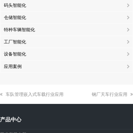
码头智能化
仓储智能化
特种车辆智能化
工厂智能化
设备智能化
应用案例
上
下
车队管理嵌入式车载行业应用
钢厂天车行业应用
一
一
篇
篇
文
文
产品中心
章:
章: