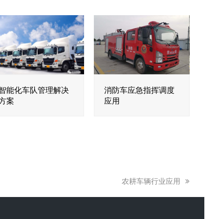
智能化车队管理解决
消防车应急指挥调度
方案
应用
下
农耕车辆行业应用
一
篇
文