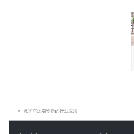
上
救护车远端诊断的行业应用
一
篇
文