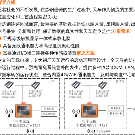
背景介绍
随着社会的不断发展, 在炼钢连铸的生产过程中, 天车作为物流的主要
重量变化和工艺流程紧密关联;
对炼钢连铸区域而言, 最重要的基础数据是铁水装入量, 废钢装入量, 
信号采集, 分析和处理, 保证数据的真实性和天车定位监控;
方案需求
●
工规等级触摸显示一体式车载电脑
●
具备无线通讯能力和高强度抗振动性能
●
需要通过I/O接口连接各种传感器装置
解决方案
达文的车载电脑，专为钢厂天车运行的恶劣环境而设计，全天候的防
在运行过程中，预先避免系统意外的发生。提供多种I/O如COM, LAN
掌握车辆的运行状态。整合内置4G/WiFi通讯能力，及时与调度中