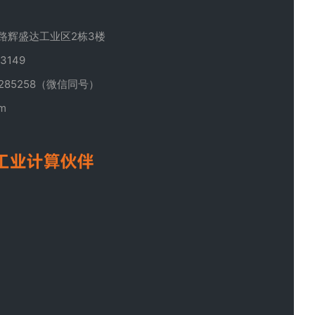
章:
路辉盛达工业区2栋3楼
3149
285258（微信同号）
om