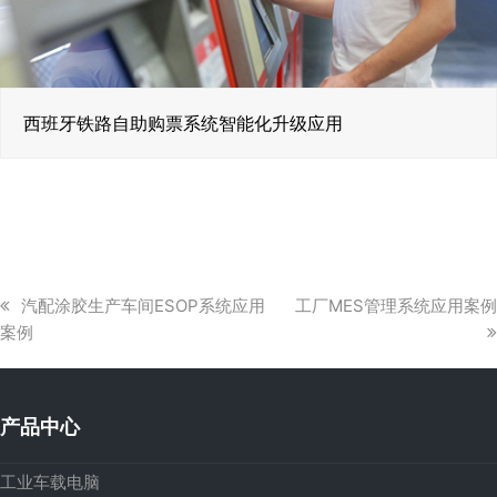
西班牙铁路自助购票系统智能化升级应用
上
下
汽配涂胶生产车间ESOP系统应用
工厂MES管理系统应用案例
一
一
案例
篇
篇
文
文
章:
章:
产品中心
工业车载电脑