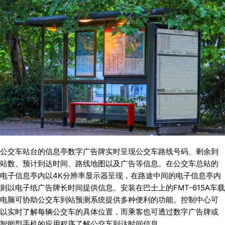
公交车站台的信息亭数字广告牌实时呈现公交车路线号码、剩余到
站数、预计到达时间、路线地图以及广告等信息。在公交车总站的
电子信息亭内以4K分辨率显示器呈现，在路途中间的电子信息亭内
则以电子纸广告牌长时间提供信息。安装在巴士上的FMT-615A车载
电脑可协助公交车到站预测系统提供多种便利的功能。控制中心可
以实时了解每辆公交车的具体位置，而乘客也可透过数字广告牌或
智能型手机的应用程序了解公交车到达时间信息。