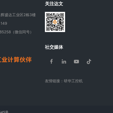
关注达文
辉盛达工业区2栋3楼
149
285258（微信同号）
m
社交媒体
Facebook
LinkedIn
Youtube
Tiktok
友情链接：
研华工控机
545号