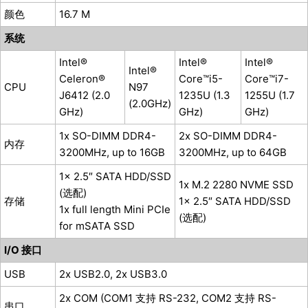
颜色
16.7 M
系统
Intel®
Intel®
Intel®
Intel®
Celeron®
Core™i5-
Core™i7-
CPU
N97
J6412 (2.0
1235U (1.3
1255U (1.7
(2.0GHz)
GHz)
GHz)
GHz)
1x SO-DIMM DDR4-
2x SO-DIMM DDR4-
内存
3200MHz, up to 16GB
3200MHz, up to 64GB
1x 2.5″ SATA HDD/SSD
1x M.2 2280 NVME SSD
(选配)
存储
1x 2.5″ SATA HDD/SSD
1x full length Mini PCIe
(选配)
for mSATA SSD
I/O 接口
USB
2x USB2.0, 2x USB3.0
2x COM (COM1 支持 RS-232, COM2 支持 RS-
串口