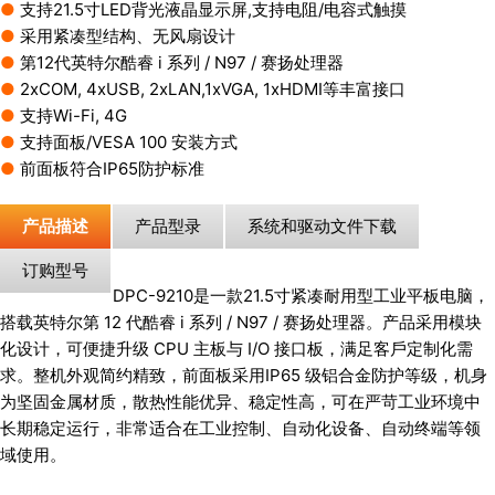
●
支持21.5寸LED背光液晶显示屏,支持电阻/电容式触摸
●
采用紧凑型结构、无风扇设计
●
第12代英特尔酷睿 i 系列 / N97 / 赛扬处理器
●
2xCOM, 4xUSB, 2xLAN,1xVGA, 1xHDMI等丰富接口
●
支持Wi-Fi, 4G
●
⽀持⾯板/VESA 100 安装⽅式
●
前⾯板符合IP65防护标准
产品描述
产品型录
系统和驱动文件下载
订购型号
DPC-9210是⼀款21.5⼨紧凑耐⽤型⼯业平板电脑，
搭载英特尔第 12 代酷睿 i 系列 / N97 / 赛扬处理器。产品采⽤模块
化设计，可便捷升级 CPU 主板与 I/O 接⼝板，满⾜客⼾定制化需
求。整机外观简约精致，前⾯板采⽤IP65 级铝合⾦防护等级，机⾝
为坚固⾦属材质，散热性能优异、稳定性⾼，可在严苛⼯业环境中
⻓期稳定运⾏，⾮常适合在⼯业控制、⾃动化设备、⾃动终端等领
域使⽤。