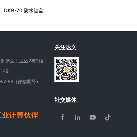
DKB-70 防水键盘
关注达文
辉盛达工业区2栋3楼
149
285258（微信同号）
m
社交媒体
Facebook
LinkedIn
Youtube
Tiktok