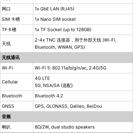
网口
1x GbE LAN (RJ45)
SIM 卡槽
1x Nano SIM socket
TF卡槽
1x TF Socket (up to 128GB)
2-4x TNC 连接器，用于外部天线 (Wi-Fi,
天线
Bluetooth, WWAN, GPS)
无线通讯
Wi-Fi
Wi-Fi 5: 802.11a/b/g/n/ac, 2.4G/5G
4G LTE
Cellular
5G, NSA/SA (选配)
Bluetooth
Bluetooth 4.2
GNSS
GPS, GLONASS, Galileo, BeiDou
音频
喇叭
8Ω/2W, dual studio speakers