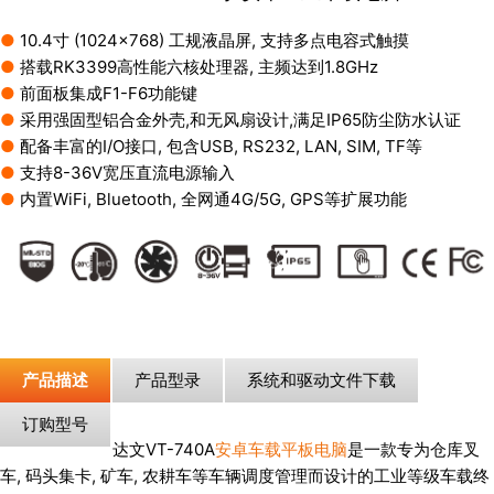
●
10.4寸 (1024×768) 工规液晶屏, 支持多点电容式触摸
●
搭载RK3399高性能六核处理器, 主频达到1.8GHz
●
前面板集成F1-F6功能键
●
采用强固型铝合金外壳,和无风扇设计,满足IP65防尘防水认证
●
配备丰富的I/O接口, 包含USB, RS232, LAN, SIM, TF等
●
支持8-36V宽压直流电源输入
●
内置WiFi, Bluetooth, 全网通4G/5G, GPS等扩展功能
产品描述
产品型录
系统和驱动文件下载
订购型号
达文VT-740A
安卓车载平板电脑
是一款专为仓库叉
车, 码头集卡, 矿车, 农耕车等车辆调度管理而设计的工业等级车载终