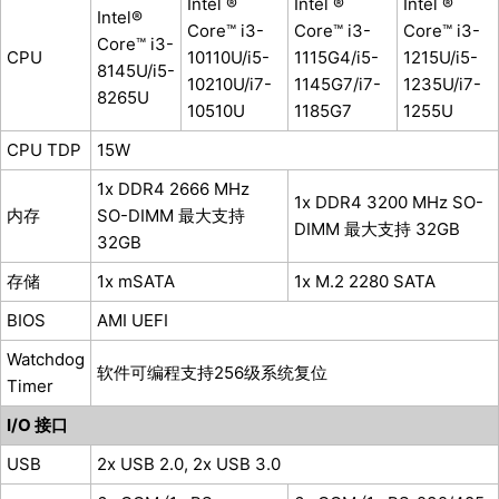
Intel ®
Intel ®
Intel ®
Intel®
Core™ i3-
Core™ i3-
Core™ i3-
Core™ i3-
CPU
10110U/i5-
1115G4/i5-
1215U/i5-
8145U/i5-
10210U/i7-
1145G7/i7-
1235U/i7-
8265U
10510U
1185G7
1255U
CPU TDP
15W
1x DDR4 2666 MHz
1x DDR4 3200 MHz SO-
内存
SO-DIMM 最大支持
DIMM 最大支持 32GB
32GB
存储
1x mSATA
1x M.2 2280 SATA
BIOS
AMI UEFI
Watchdog
软件可编程支持256级系统复位
Timer
I/O 接口
USB
2x USB 2.0, 2x USB 3.0