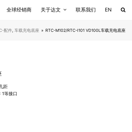
全球经销商
关于达文
联系我们
EN
C-配件
,
车载充电底座
»
RTC-M102/RTC-I101 VD100L车载充电底座
座
装孔距
2 x 1等接口