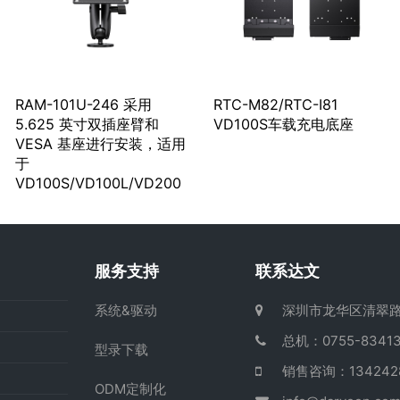
RAM-101U-246 采用
RTC-M82/RTC-I81
5.625 英寸双插座臂和
VD100S车载充电底座
VESA 基座进行安装，适用
于
VD100S/VD100L/VD200
服务支持
联系达文
系统&驱动
深圳市龙华区清翠路
总机：0755-83413
型录下载
销售咨询：13424
ODM定制化