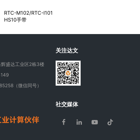
RTC-M102/RTC-I101
HS10手带
关注达文
辉盛达工业区2栋3楼
149
285258（微信同号）
m
社交媒体
Facebook
LinkedIn
Youtube
Tiktok