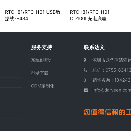
RTC-I81/RTC-I101 USB数
RTC-I81/RTC-I101
据线-E434
OD100I 充电底座
服务支持
联系达文
系统&驱动
深圳市龙华区清翠路
总机：0755-83413
型录下载
销售咨询：13424
ODM定制化
info@darveen.co