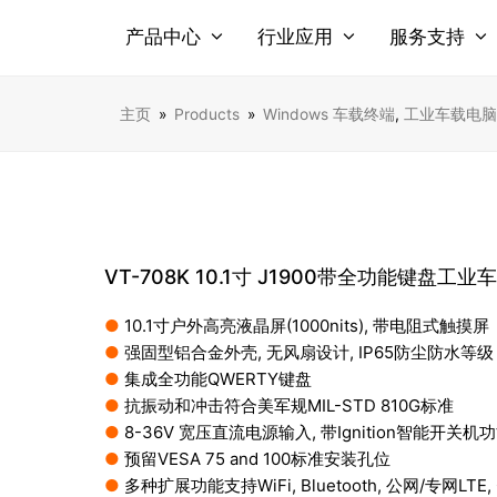
产品中心
行业应用
服务支持
主页
»
Products
»
Windows 车载终端
,
工业车载电脑
VT-708K 10.1寸 J1900带全功能键盘工
●
10.1寸户外高亮液晶屏(1000nits), 带电阻式触摸屏
●
强固型铝合金外壳, 无风扇设计, IP65防尘防水等级
●
集成全功能QWERTY键盘
●
抗振动和冲击符合美军规MIL-STD 810G标准
●
8-36V 宽压直流电源输入, 带Ignition智能开关机
●
预留VESA 75 and 100标准安装孔位
●
多种扩展功能支持WiFi, Bluetooth, 公网/专网LTE, G