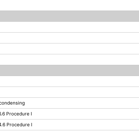
-condensing
.6 Procedure I
.6 Procedure I