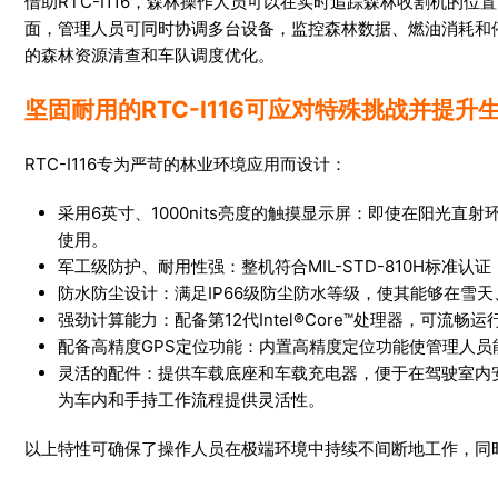
借助RTC-I116，森林操作人员可以在实时追踪森林收割机的
面，管理人员可同时协调多台设备，监控森林数据、燃油消耗和
的森林资源清查和车队调度优化。
坚固耐用的
RTC-I116
可应对特殊挑战并提升
RTC-I116专为严苛的林业环境应用而设计：
采用6英寸、1000nits亮度的触摸显示屏：即使在阳光
使用。
军工级防护、耐用性强：整机符合MIL-STD-810H标准
防水防尘设计：满足IP66级防尘防水等级，使其能够在雪
强劲计算能力：配备第12代Intel®Core™处理器，可
配备高精度GPS定位功能：内置高精度定位功能使管理人
灵活的配件：提供车载底座和车载充电器，便于在驾驶室内
为车内和手持工作流程提供灵活性。
以上特性可确保了操作人员在极端环境中持续不间断地工作，同