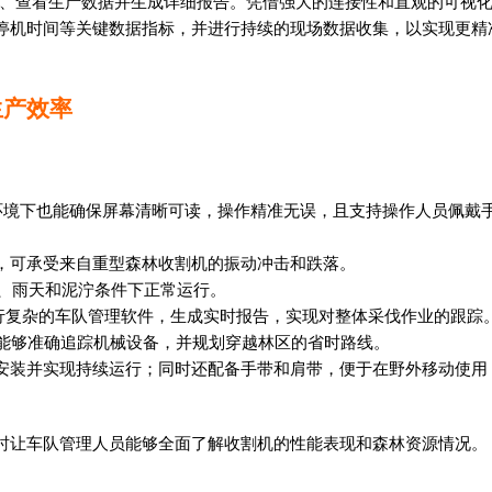
位置、查看生产数据并生成详细报告。凭借强大的连接性和直观的可视
停机时间等关键数据指标，并进行持续的现场数据收集，以实现更精
生产效率
直射环境下也能确保屏幕清晰可读，操作精准无误，且支持操作人员佩戴
认证，可承受来自重型森林收割机的振动冲击和跌落。
天、雨天和泥泞条件下正常运行。
流畅运行复杂的车队管理软件，生成实时报告，实现对整体采伐作业的跟踪
员能够准确追踪机械设备，并规划穿越林区的省时路线。
安装并实现持续运行；同时还配备手带和肩带，便于在野外移动使用
时让车队管理人员能够全面了解收割机的性能表现和森林资源情况。