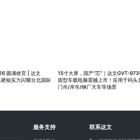
26 圆满收官 | 达文
15寸大屏，国产“芯”｜达文GVT-973
）以硬核实力闪耀台北国际
固型车载电脑震撼上市！应用于码头
门吊/岸吊/钢厂天车等场景
服务支持
联系达文