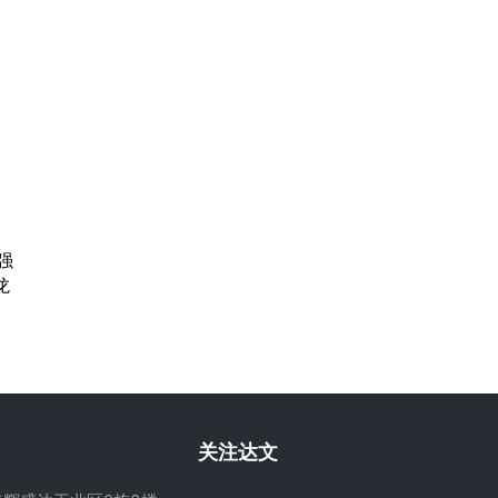
强
龙
关注达文