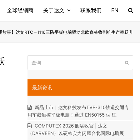
全球经销商
关于达文
联系我们
EN
用故事】达文RTC – I116三防平板电脑驱动北欧森林收割机生产率跃升
查
跃
提
询
交
最新资讯
新品上市｜达文科技发布TVP-310轨道交通专
用车载触控平板电脑！通过 EN50155 认 证
COMPUTEX 2026 圆满收官 | 达文
（DARVEEN）以硬核实力闪耀台北国际电脑展