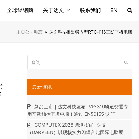
全球经销商
关于达文
联系我们
EN
主页
公司动态
»
达文科技推出强固型RTC-i116三防平板电脑
查
提
询
交
前
最新资讯
-
新品上市｜达文科技发布TVP-310轨道交通专
用车载触控平板电脑！通过 EN50155 认 证
COMPUTEX 2026 圆满收官 | 达文
（DARVEEN）以硬核实力闪耀台北国际电脑展