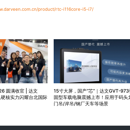
w.darveen.com.cn/product/rtc-i116core-i5-i7/
26 圆满收官 | 达文
15寸大屏，国产“芯”｜达文GVT-973
）以硬核实力闪耀台北国际
固型车载电脑震撼上市！应用于码头
门吊/岸吊/钢厂天车等场景