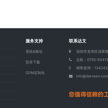
服务支持
联系达文
系统&驱动
深圳市龙华区清翠路
总机：0755-83413
型录下载
销售咨询：13424
ODM定制化
info@darveen.co