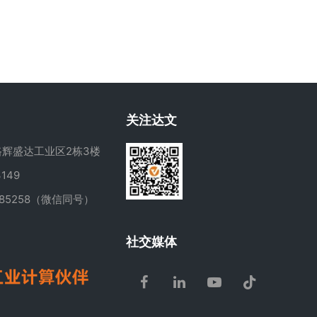
关注达文
辉盛达工业区2栋3楼
149
285258（微信同号）
m
社交媒体
Facebook
LinkedIn
Youtube
Tiktok